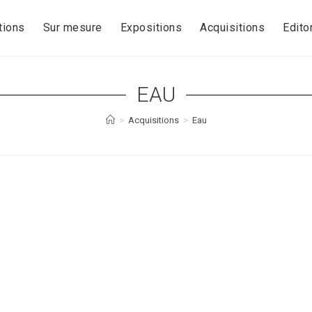
tions
Sur mesure
Expositions
Acquisitions
Editor
EAU
>
Acquisitions
>
Eau