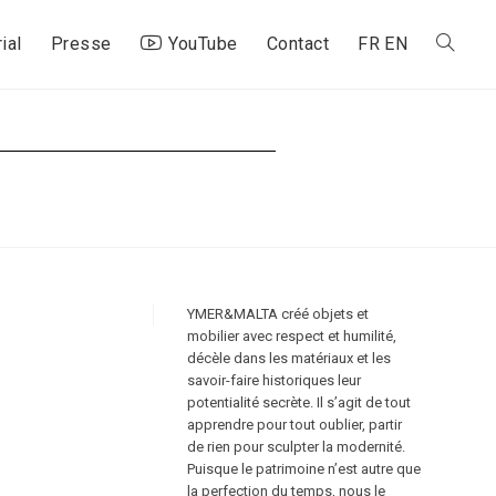
ial
Presse
YouTube
Contact
FR
EN
Toggle
website
search
YMER&MALTA créé objets et
mobilier avec respect et humilité,
décèle dans les matériaux et les
savoir-faire historiques leur
potentialité secrète. Il s’agit de tout
apprendre pour tout oublier, partir
de rien pour sculpter la modernité.
Puisque le patrimoine n’est autre que
la perfection du temps, nous le