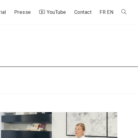
ial
Presse
YouTube
Contact
FR
EN
Toggle
website
search