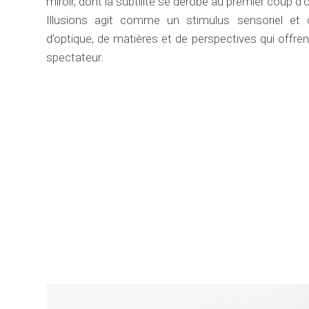
miroir, dont la subtilité se dérobe au premier coup d’œ
Illusions agit comme un stimulus sensoriel et 
d’optique, de matières et de perspectives qui offren
spectateur.