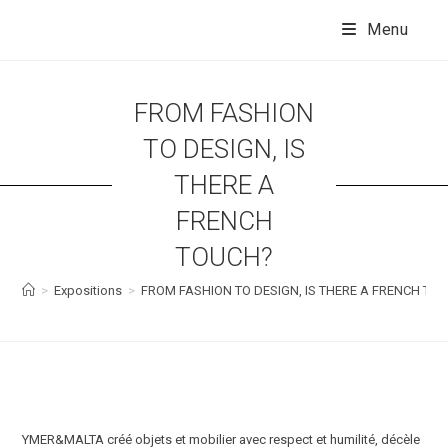
Skip
to
Menu
content
FROM FASHION
TO DESIGN, IS
THERE A
FRENCH
TOUCH?
>
Expositions
>
FROM FASHION TO DESIGN, IS THERE A FRENCH TO
YMER&MALTA créé objets et mobilier avec respect et humilité, décèle