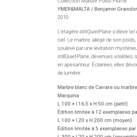
Collection Marbre Poids Plume
YMER&MALTA / Benjamin Graindo
2010
L’étagère
stillQuietPlane
s’élève tel
ciel. Le marbre, allégé de son poid
soulevé par une lévitation mystérie
stillQuietPlane, devenues volatiles, 
en apesanteur. Éclairées, elles dévoi
de lumière.
Marbre blanc de Carrare ou marbre
Marquina
L.100 × l.16,5 x H.50 cm (petit)
Édition limitée à 12 exemplaires p
L.100 × l.20 x H.200 cm (moyen)
Édition limitée à 5 exemplaires par
L.300 × l.20 x H.200 cm (ensemble