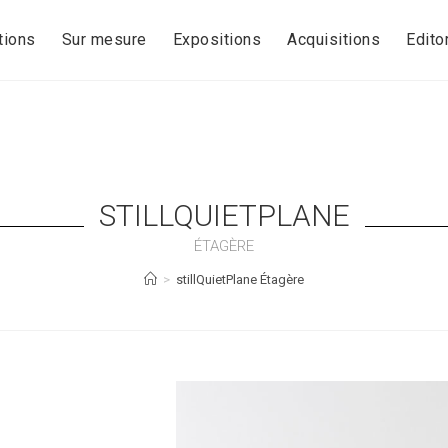
tions
Sur mesure
Expositions
Acquisitions
Editor
STILLQUIETPLANE
ÉTAGÈRE
>
stillQuietPlane Étagère