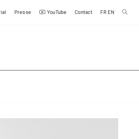
ial
Presse
YouTube
Contact
FR
EN
Toggle
website
search