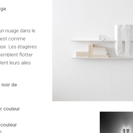
rge
 un nuage dans le
s, est comme
use. Les étagères
semblent flotter
lent leurs ailes
 noir de
ar couleur
 couleur
)