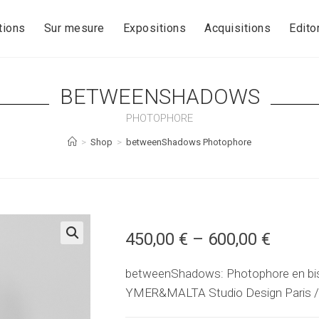
tions
Sur mesure
Expositions
Acquisitions
Editor
BETWEENSHADOWS
PHOTOPHORE
>
Shop
>
betweenShadows Photophore
450,00
€
–
600,00
€
🔍
betweenShadows: Photophore en biscu
YMER&MALTA Studio Design Paris / 