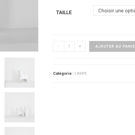
Choisir une opti
TAILLE
quantité
-
+
AJOUTER AU PANI
de
betweenShadows
Photophore
Catégorie :
LAMPE