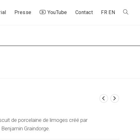
ial
Presse
YouTube
Contact
FR
EN
Toggle
website
search
it de porcelaine de limoges créé par
Benjamin Graindorge.