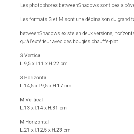
Les photophores betweenShadows sont des alcôves 
Les formats S et M sont une déclinaison du grand fo
betweenShadows existe en deux versions, horizontale e
qu’à l’extérieur avec des bougies chauffe-plat.
S Vertical
L.9,5 x l.11 x H.22 cm
S Horizontal
L.14,5 x l.9,5 x H.17 cm
M Vertical
L.13 x l.14 x H.31 cm
M Horizontal
L.21 x l.12,5 x H.23 cm