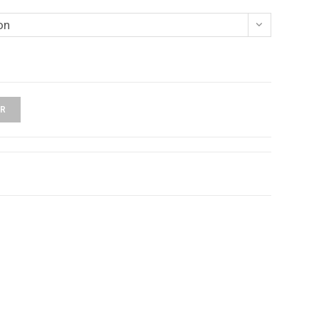
on
ER