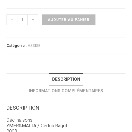
quantité
-
+
AJOUTER AU PANIER
de
Bone
Tabouret
Catégorie :
ASSISE
DESCRIPTION
INFORMATIONS COMPLÉMENTAIRES
DESCRIPTION
Déclinaisons
YMER&MALTA / Cédric Ragot
2008