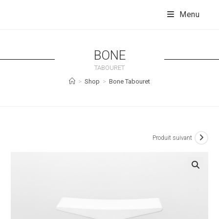
Skip
to
Menu
content
BONE
TABOURET
>
Shop
>
Bone Tabouret
Produit suivant
🔍